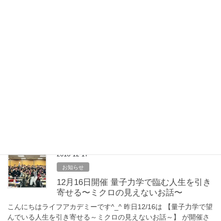
「ミッション」「エネルギー」 「コミュニケーションスキル」 な
ど 数え切れないほどの 大切な […]
2018-12-17
お知らせ
12月16日開催 人生きらきら、お金ざくざ
く、心ワクワクなるなるパーティー
こんにちは！ ライフアカデミーです(^^) 12月16日に 【人生きらき
ら、お金ざくざく、心ワクワクなるなるパーティー】が 品川プリ
ンスホテルの最上階ダイニング table9にて開催されました。 皆さ
んの来年益々の ご活 […]
2018-12-17
お知らせ
12月16日開催 量子力学で臨む人生を引き
寄せる〜ミクロの見えないお話〜
こんにちはライフアカデミーです^_^ 昨日12/16は 【量子力学で望
んでいる人生を引き寄せる～ミクロの見えないお話～】 が開催さ