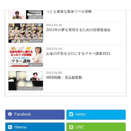
2021-01-27
WEB戦略：「潜在顧客をファン化する」 今、も
っとも重要な集客ツール攻略
お知らせ
2021-01-16
2021年の夢を実現するための目標達成会
セミナー
2021-01-16
お金の不安をゼロにするマネー講座2021
セミナー
2021-01-05
WEB戦略：見込顧客数
コンサルティング
Facebook
twitter
Hatena
LINE